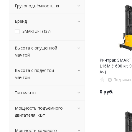
Грузоподъёмность, кг
Бренд
SMARTLIFT (
137
)
Высота с опущенной
мачтой
Ричтрак SMART
L16M (1600 кг; 9
Высота с поднятой
Ач)
мачтой
Под заказ
0 руб.
Тип мачты
Мощность подъёмного
двигателя, кВт
Мощность ходового