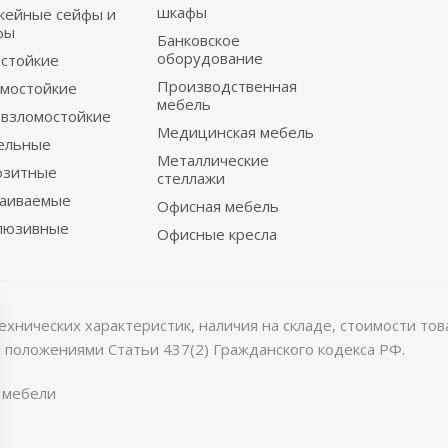
шкафы
жейные сейфы и
фы
Банковское
оборудование
стойкие
Производственная
мостойкие
мебель
взломостойкие
Медицинская мебель
ельные
Металлические
озитные
стеллажи
раиваемые
Офисная мебель
люзивные
Офисные кресла
хнических характеристик, наличия на складе, стоимости то
 положениями Статьи 437(2) Гражданского кодекса РФ.
 мебели