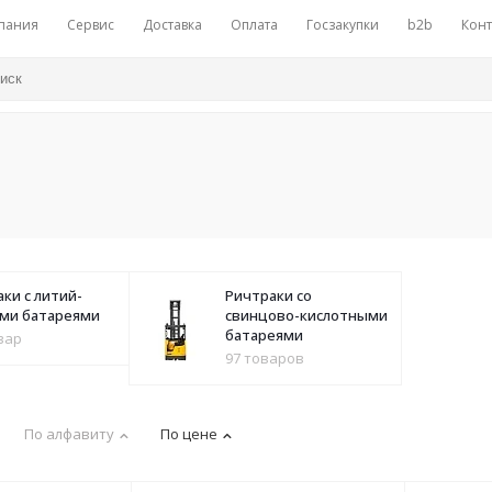
пания
Сервис
Доставка
Оплата
Госзакупки
b2b
Конт
ки с литий-
Ричтраки со
ми батареями
свинцово-кислотными
батареями
вар
97 товаров
По алфавиту
По цене