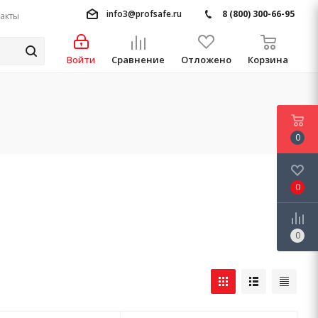
info3@profsafe.ru
8 (800) 300-66-95
акты
Войти
Сравнение
Отложено
Корзина
0
0
0