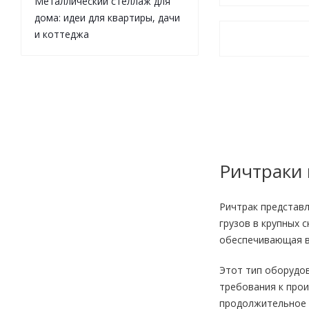
Металлический стеллаж для
дома: идеи для квартиры, дачи
и коттеджа
Ричтраки
Ричтрак представ
грузов в крупных 
обеспечивающая в
Этот тип оборудо
требования к про
продолжительное 