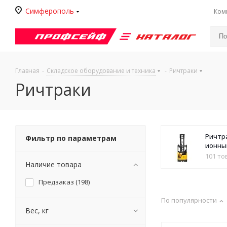
Симферополь
Ком
Каталог
Главная
-
Складское оборудование и техника
-
Ричтраки
Ричтраки
Ричтра
Фильтр по параметрам
ионны
101 то
Наличие товара
Предзаказ (
198
)
По популярности
Вес, кг