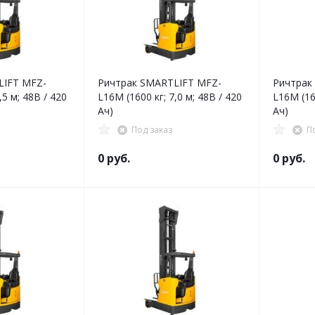
LIFT MFZ-
Ричтрак SMARTLIFT MFZ-
Ричтрак
,5 м; 48В / 420
L16M (1600 кг; 7,0 м; 48В / 420
L16M (160
Ач)
Ач)
Под заказ
П
0 руб.
0 руб.