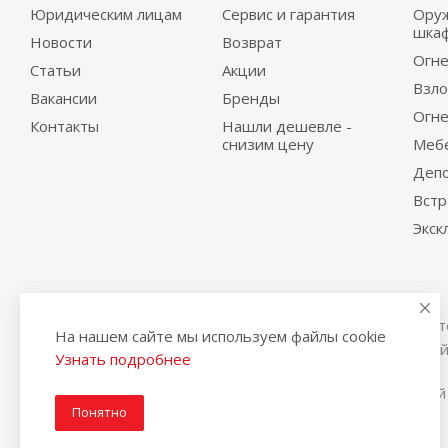
Юридическим лицам
Сервис и гарантия
Ору
шка
Новости
Возврат
Огне
Статьи
Акции
Взло
Вакансии
Бренды
Огне
Контакты
Нашли дешевле -
снизим цену
Меб
Деп
Вст
Экск
Вся представленная на сайте информация, касающаяся те
На нашем сайте мы используем файлы cookie
условиях не является публичной офертой, определяемой
Узнать подробнее
2014-2026 © Интернет магазин сейфов и металлической
Понятно