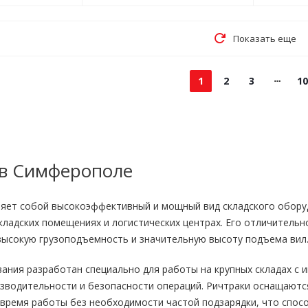
Показать еще
1
2
3
10
 в Симферополе
ляет собой высокоэффективный и мощный вид складского обору
складских помещениях и логистических центрах. Его отличитель
ысокую грузоподъемность и значительную высоту подъема вил
вания разработан специально для работы на крупных складах с
изводительности и безопасности операций. Ричтраки оснащают
время работы без необходимости частой подзарядки, что спосо