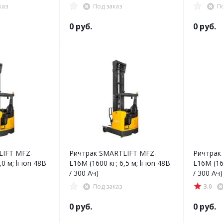
каз
Под заказ
П
0 руб.
0 руб.
LIFT MFZ-
Ричтрак SMARTLIFT MFZ-
Ричтрак
0 м; li-ion 48В
L16M (1600 кг; 6,5 м; li-ion 48В
L16M (160
/ 300 Ач)
/ 300 Ач)
Под заказ
3.0
0 руб.
0 руб.