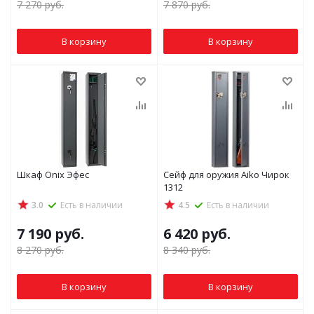
7 270
руб.
7 870
руб.
В корзину
В корзину
Шкаф Onix Эфес
Сейф для оружия Aiko Чирок
1312
3.0
Есть в наличии
4.5
Есть в наличии
7 190
руб.
6 420
руб.
8 270
руб.
8 340
руб.
В корзину
В корзину